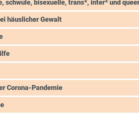
e, schwule, bisexuelle, trans*, inter* und que
ei häuslicher Gewalt
e
ilfe
der Corona-Pandemie
ne